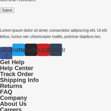
Lorem ipsum dolor sit amet, consectetur adipiscing elit. Ut elit
tellus, luctus nec ullamcorper mattis, pulvinar dapibus leo.
cebook-
Twitter
Instagram
Youtube
Tumblr
f
Get Help
Help Center
Track Order
Shipping Info
Returns
FAQ
Company
About Us
Careers