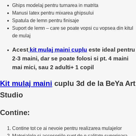
Ghips modelaj pentru turnarea in matrita
Manusi latex pentru mixarea ghipsului
Spatula de lemn pentru finisaje
Suport de lemn – care se poate vopsi cu vopsea din kitul
de mulaj
Acest
kit mulaj maini cuplu
este ideal pentru
2-3 maini, dar se poate folosi si pt. 4 maini
mai mici, sau 2 adulti+ 1 copil
Kit mulaj maini
cuplu 3d de la BeYa Art
Studio
Contine:
Contine tot ce ai nevoie pentru realizarea mulajelor
Materialele si accesoriile sunt de o calitate superioara