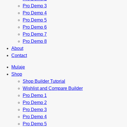
Pro Demo 3
Pro Demo 4
Pro Demo 5
Pro Demo 6
Pro Demo 7
Pro Demo 8
About
Contact
Mulaje
Shop
Shop Builder Tutorial
Wishlist and Compare Builder
Pro Demo 1
Pro Demo 2
Pro Demo 3
Pro Demo 4
Pro Demo 5