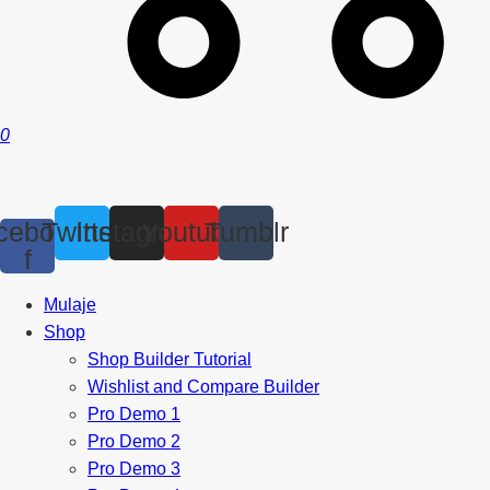
0
cebook-
Twitter
Instagram
Youtube
Tumblr
f
Mulaje
Shop
Shop Builder Tutorial
Wishlist and Compare Builder
Pro Demo 1
Pro Demo 2
Pro Demo 3