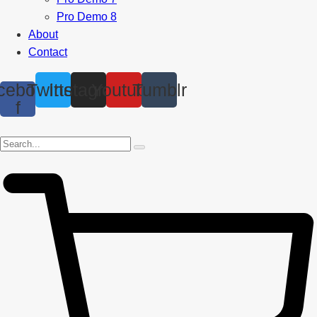
Pro Demo 8
About
Contact
cebook-
Twitter
Instagram
Youtube
Tumblr
f