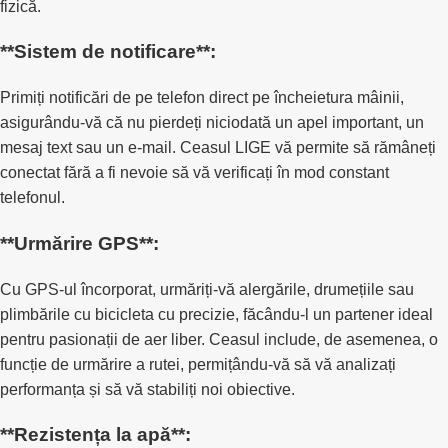
fizică.
**Sistem de notificare**:
Primiți notificări de pe telefon direct pe încheietura mâinii,
asigurându-vă că nu pierdeți niciodată un apel important, un
mesaj text sau un e-mail.
Ceasul LIGE vă permite să rămâneți
conectat fără a fi nevoie să vă verificați în mod constant
telefonul.
**Urmărire GPS**:
Cu GPS-ul încorporat, urmăriți-vă alergările, drumețiile sau
plimbările cu bicicleta cu precizie, făcându-l un partener ideal
pentru pasionații de aer liber.
Ceasul include, de asemenea, o
funcție de urmărire a rutei, permițându-vă să vă analizați
performanța și să vă stabiliți noi obiective.
**Rezistența la apă**: