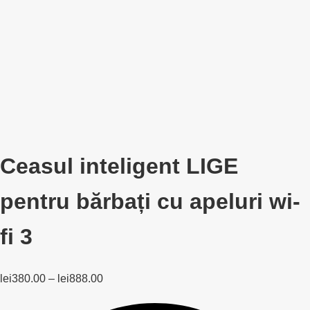
Ceasul inteligent LIGE
pentru bărbați cu apeluri wi-
fi 3
lei
380.00
–
lei
888.00