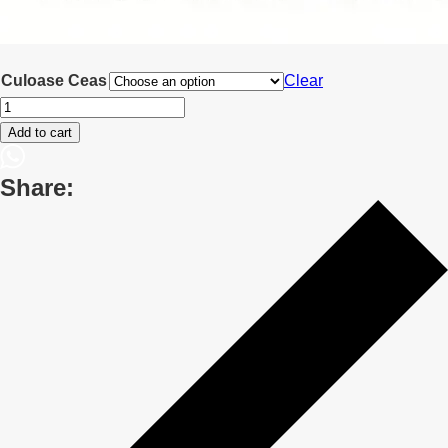
Culoase Ceas
Clear
Ceasul
inteligent
Add to cart
LIGE
pentru
Share:
bărbați
cu
apeluri
wi-
fi
3
quantity