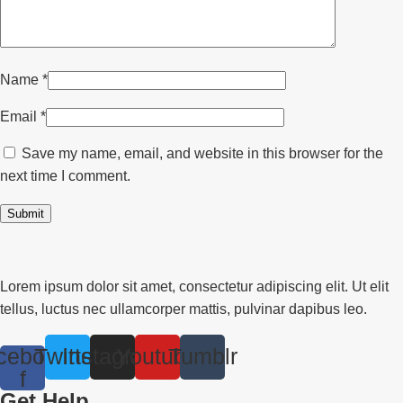
Name
*
Email
*
Save my name, email, and website in this browser for the
next time I comment.
Lorem ipsum dolor sit amet, consectetur adipiscing elit. Ut elit
tellus, luctus nec ullamcorper mattis, pulvinar dapibus leo.
cebook-
Twitter
Instagram
Youtube
Tumblr
f
Get Help