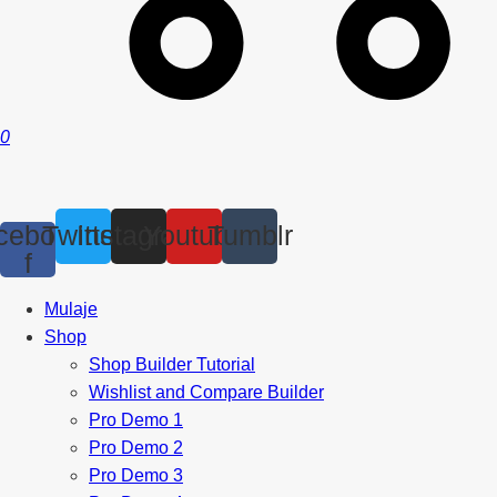
0
cebook-
Twitter
Instagram
Youtube
Tumblr
f
Mulaje
Shop
Shop Builder Tutorial
Wishlist and Compare Builder
Pro Demo 1
Pro Demo 2
Pro Demo 3