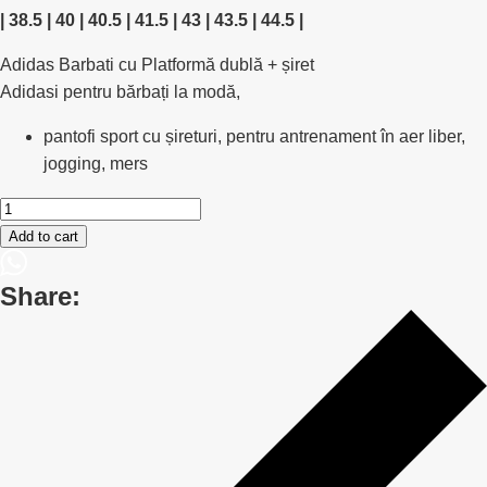
| 38.5 | 40 | 40.5 | 41.5 | 43 | 43.5 | 44.5 |
Adidas Barbati cu Platformă dublă + șiret
Adidasi pentru bărbați la modă,
pantofi sport cu șireturi, pentru antrenament în aer liber,
jogging, mers
Adidas
Barbati
Add to cart
cu
Platformă
Share:
dublă
+
șiret
Adidasi
pentru
bărbați
la