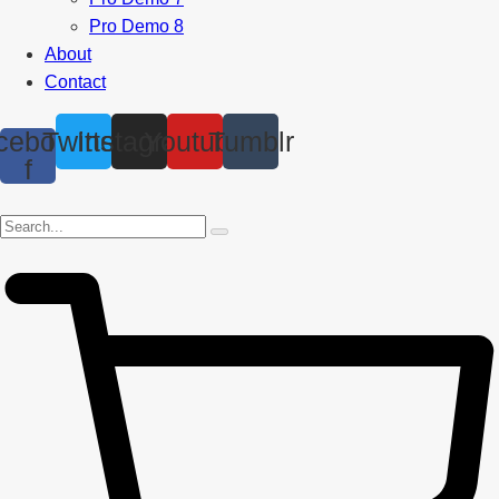
Pro Demo 8
About
Contact
cebook-
Twitter
Instagram
Youtube
Tumblr
f