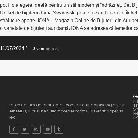
pot fi o alegere ideală pentru un stil modern și îndrăzneț. Set Bi
Un set de bijuterii damă Swarovski poate fi exact ceea ce îți trebu
strălucire aparte. IONA – Magazin Online de Bijuterii din Aur pent
o varietate de bijuterii aur damă, IONA se adresează femeilor car
11/07/2024
/
0 Comments
G
He
Lorem ipsum dolor sit amet, consectetur adipiscing elit. Ut
Tr
Sh
elit tellus, luctus nec ullamcorper mattis, pulvinar dapibus
Re
leo.
F