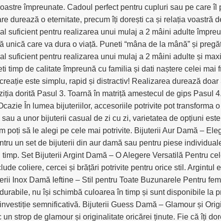
astre împreunate. Cadoul perfect pentru cupluri sau pe care îl poț
re durează o eternitate, precum îți dorești ca și relația voastră d
al suficient pentru realizarea unui mulaj a 2 mâini adulte împre
 unică care va dura o viață. Puneti “mâna de la mână” și pregătiți
al suficient pentru realizarea unui mulaj a 2 mâini adulte și ma
i timp de calitate împreună cu familia și dati naștere celei mai f
eație este simplu, rapid și distractiv! Realizarea durează doar 3
ziția dorită Pasul 3. Toarnă în matriță amestecul de gips Pasu
zie În lumea bijuteriilor, accesoriile potrivite pot transforma o
au a unor bijuterii casual de zi cu zi, varietatea de opțiuni este 
cum poți să le alegi pe cele mai potrivite. Bijuterii Aur Damă – El
tru un set de bijuterii din aur damă sau pentru piese individuale,
în timp. Set Bijuterii Argint Damă – O Alegere Versatilă Pentru cel
ude coliere, cercei și brățări potrivite pentru orice stil. Argintul 
ijuterii Inox Damă Ieftine – Stil pentru Toate Buzunarele Pentru fe
urabile, nu își schimbă culoarea în timp și sunt disponibile la pre
investiție semnificativă. Bijuterii Guess Damă – Glamour și Ori
un strop de glamour și originalitate oricărei ținute. Fie că îți dor