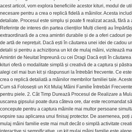
acest articol, vom explora beneficiile acestor kituri, modul de uti
necesare pentru a crea o replică fidelă a mâinilor. Acesta includ
detaliate. Procesul este simplu și poate fi realizat acasă, fără 
Referințe de interes din partea clienților Mulți clienți au împărtă
extraordinară de a crea amintiri durabile și de a oferi cadouri pe
de artă de neprețuit. Dacă ești în căutarea unei idei de cadou uni
detalii și pentru a achiziționa un kit de mulaj mâini, vizitează 
Amintiri de Neuitat împreună cu cei Dragi Dacă ești în căutarea un
kituri oferă o modalitate simplă și creativă de a captura și păstra 
alegi cel mai bun kit și răspunsuri la întrebări frecvente. Ce es
crea o replică detaliată a mâinilor membrilor familiei tale. Acest
Cum să Folosești un Kit Mulaj Mâini Familie Întrebări Frecvente 1
pentru piele. 2. Cât Timp Durează Procesul de Realizare a Mulaj
uscarea gipsului poate dura câteva ore, dar este recomandat să 
concepute pentru a captura mâinile mai multor persoane simultan,
vopsire sau aplicarea unui finisaj protector. De asemenea, poți
mulaj mâini familie este mai mult decât o simplă activitate creati
interactive și semnificative, un kit mulaj mâini familie este ale