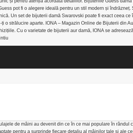
c și pentru atenția acordată detaliilor. Bijuteriile Guess damă a
le Guess pot fi o alegere ideală pentru un stil modern și îndrăzneț
ică. Un set de bijuterii damă Swarovski poate fi exact ceea ce îți
du-ți o strălucire aparte. IONA – Magazin Online de Bijuterii din Au
izițiile. Cu o varietate de bijuterii aur damă, IONA se adresează 
intiu
lajele de mâini au devenit din ce în ce mai populare în rândul c
aptate pentru a surprinde fiecare detaliu al mâinilor tale și ale c