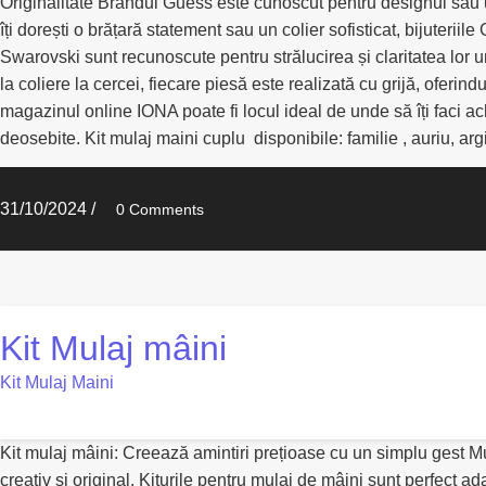
Originalitate Brandul Guess este cunoscut pentru designul său uni
îți dorești o brățară statement sau un colier sofisticat, bijuterii
Swarovski sunt recunoscute pentru strălucirea și claritatea lor un
la coliere la cercei, fiecare piesă este realizată cu grijă, oferin
magazinul online IONA poate fi locul ideal de unde să îți faci ach
deosebite. Kit mulaj maini cuplu disponibile: familie , auriu, arg
31/10/2024
/
0 Comments
Kit Mulaj mâini
Kit Mulaj Maini
Kit mulaj mâini: Creează amintiri prețioase cu un simplu gest Mu
creativ și original. Kiturile pentru mulaj de mâini sunt perfect ad