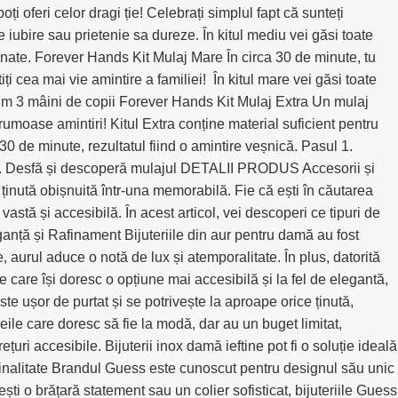
i oferi celor dragi ție! Celebrați simplul fapt că sunteți
e iubire sau prietenie sa dureze. În kitul mediu vei găsi toate
unate. Forever Hands Kit Mulaj Mare În circa 30 de minute, tu
 cea mai vie amintire a familiei! În kitul mare vei găsi toate
xim 3 mâini de copii Forever Hands Kit Mulaj Extra Un mulaj
rumoase amintiri! Kitul Extra conține material suficient pentru
0 de minute, rezultatul fiind o amintire veșnică. Pasul 1.
l 4. Desfă și descoperă mulajul DETALII PRODUS Accesorii și
 ținută obișnuită într-una memorabilă. Fie că ești în căutarea
vastă și accesibilă. În acest articol, vei descoperi ce tipuri de
eganță și Rafinament Bijuteriile din aur pentru damă au fost
 aurul aduce o notă de lux și atemporalitate. În plus, datorită
e care își doresc o opțiune mai accesibilă și la fel de elegantă,
este ușor de purtat și se potrivește la aproape orice ținută,
meile care doresc să fie la modă, dar au un buget limitat,
țuri accesibile. Bijuterii inox damă ieftine pot fi o soluție ideală
ginalitate Brandul Guess este cunoscut pentru designul său unic
ești o brățară statement sau un colier sofisticat, bijuteriile Guess