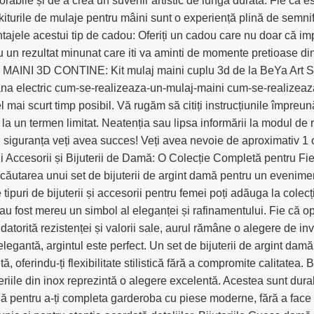
bile și de a crea un suvenir artistic de lungă durată. Fie că e
kiturile de mulaje pentru mâini sunt o experiență plină de semnifi
jele acestui tip de cadou: Oferiți un cadou care nu doar că impr
u un rezultat minunat care iti va aminti de momente pretioase din
 MAINI 3D CONTINE: Kit mulaj maini cuplu 3d de la BeYa Art Stu
a electric cum-se-realizeaza-un-mulaj-maini cum-se-realizeaza-
i scurt timp posibil. Vă rugăm să citiți instrucțiunile împreună 
 la un termen limitat. Neatenția sau lipsa informării la modul de 
cu siguranța veți avea succes! Veți avea nevoie de aproximativ 1 
 Accesorii și Bijuterii de Damă: O Colecție Completă pentru Fieca
 căutarea unui set de bijuterii de argint damă pentru un eveniment
 tipuri de bijuterii și accesorii pentru femei poți adăuga la colecți
 fost mereu un simbol al eleganței și rafinamentului. Fie că opt
 datorită rezistenței și valorii sale, aurul rămâne o alegere de in
legantă, argintul este perfect. Un set de bijuterii de argint damă p
tă, oferindu-ți flexibilitate stilistică fără a compromite calitatea
eriile din inox reprezintă o alegere excelentă. Acestea sunt durab
ideală pentru a-ți completa garderoba cu piese moderne, fără a fac