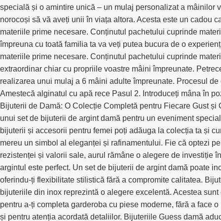
specială și o amintire unică – un mulaj personalizat a mâinilor vo
norocoși să vă aveți unii în viața altora. Acesta este un cadou ca
materiile prime necesare. Conținutul pachetului cuprinde materi
împreuna cu toată familia ta va veți putea bucura de o experiență
materiile prime necesare. Conținutul pachetului cuprinde materi
extraordinar chiar cu propriile voastre mâini împreunate. Petrecet
realizarea unui mulaj a 6 mâini adulte împreunate. Procesul de cr
Amestecă alginatul cu apă rece Pasul 2. Introduceți mâna în po
Bijuterii de Damă: O Colecție Completă pentru Fiecare Gust și Oca
unui set de bijuterii de argint damă pentru un eveniment special s
bijuterii și accesorii pentru femei poți adăuga la colecția ta și 
mereu un simbol al eleganței și rafinamentului. Fie că optezi pen
rezistenței și valorii sale, aurul rămâne o alegere de investiție 
argintul este perfect. Un set de bijuterii de argint damă poate incl
oferindu-ți flexibilitate stilistică fără a compromite calitatea. B
bijuteriile din inox reprezintă o alegere excelentă. Acestea sunt d
pentru a-ți completa garderoba cu piese moderne, fără a face o 
și pentru atenția acordată detaliilor. Bijuteriile Guess damă aduc 