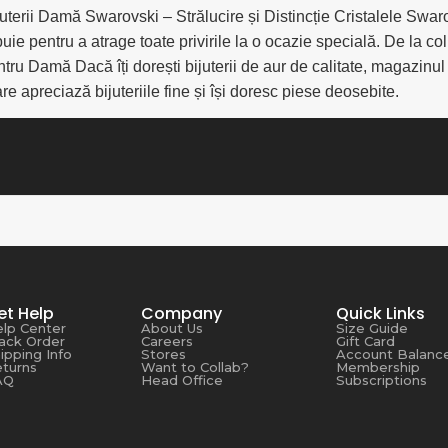
juterii Damă Swarovski – Strălucire și Distincție Cristalele Swaro
ie pentru a atrage toate privirile la o ocazie specială. De la colie
ru Damă Dacă îți dorești bijuterii de aur de calitate, magazinul o
e apreciază bijuteriile fine și își doresc piese deosebite.
et Help
Company
Quick Links
lp Center
About Us
Size Guide
ack Order
Careers
Gift Card
ipping Info
Stores
Account Balanc
turns
Want to Collab?
Membership
AQ
Head Office
Subscriptions