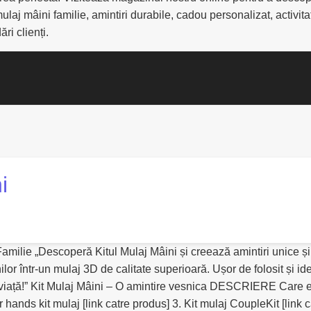
laj mâini familie, amintiri durabile, cadou personalizat, activita
ri clienți.
i
milie „Descoperă Kitul Mulaj Mâini și creează amintiri unice și du
âinilor într-un mulaj 3D de calitate superioară. Ușor de folosit și
iață!” Kit Mulaj Mâini – O amintire vesnica DESCRIERE Care este
ands kit mulaj [link catre produs] 3. Kit mulaj CoupleKit [link