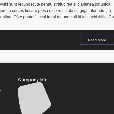
vski sunt recunoscute pentru strălucirea și claritatea lor unică.
re la cercei, fiecare piesă este realizată cu grijă, oferindu-ți o
nline IONA poate fi locul ideal de unde să îți faci achizițiile. Cu
Read More
Company Info
e