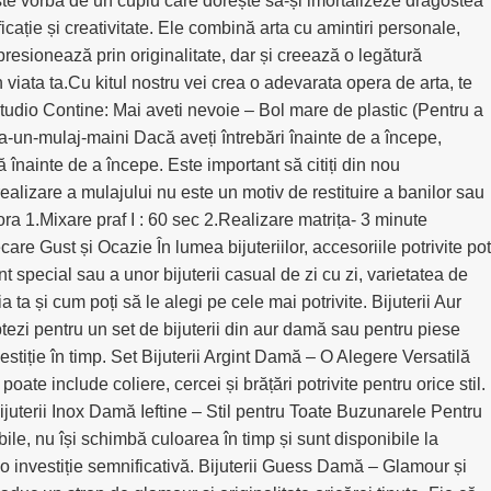
ste vorba de un cuplu care dorește să-și imortalizeze dragostea
cație și creativitate. Ele combină arta cu amintiri personale,
esionează prin originalitate, dar și creează o legătură
 viata ta.Cu kitul nostru vei crea o adevarata opera de arta, te
dio Contine: Mai aveti nevoie – Bol mare de plastic (Pentru a
un-mulaj-maini Dacă aveți întrebări înainte de a începe,
înainte de a începe. Este important să citiți din nou
realizare a mulajului nu este un motiv de restituire a banilor sau
ora 1.Mixare praf I : 60 sec 2.Realizare matrița- 3 minute
re Gust și Ocazie În lumea bijuteriilor, accesoriile potrivite pot
 special sau a unor bijuterii casual de zi cu zi, varietatea de
a ta și cum poți să le alegi pe cele mai potrivite. Bijuterii Aur
ezi pentru un set de bijuterii din aur damă sau pentru piese
vestiție în timp. Set Bijuterii Argint Damă – O Alegere Versatilă
oate include coliere, cercei și brățări potrivite pentru orice stil.
. Bijuterii Inox Damă Ieftine – Stil pentru Toate Buzunarele Pentru
ile, nu își schimbă culoarea în timp și sunt disponibile la
e o investiție semnificativă. Bijuterii Guess Damă – Glamour și