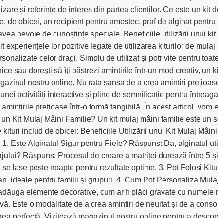
lizare și referințe de interes din partea clienților. Ce este un ki
e, de obicei, un recipient pentru amestec, praf de alginat pentru 
a avea nevoie de cunoștințe speciale. Beneficiile utilizării unui 
șit experiențele lor pozitive legate de utilizarea kiturilor de mul
rsonalizate celor dragi. Simplu de utilizat și potrivite pentru to
ce sau dorești să îți păstrezi amintirile într-un mod creativ, un 
magazinul nostru online. Nu rata șansa de a crea amintiri prețioa
ei activități interactive și pline de semnificație pentru întreaga 
amintirile prețioase într-o formă tangibilă. În acest articol, vom e
te un Kit Mulaj Mâini Familie? Un kit mulaj mâini familie este un
e kituri includ de obicei: Beneficiile Utilizării unui Kit Mulaj M
. Este Alginatul Sigur pentru Piele? Răspuns: Da, alginatul utili
ului? Răspuns: Procesul de creare a matriței durează între 5 și
se lase peste noapte pentru rezultate optime. 3. Pot Folosi Kit
 ideale pentru familii și grupuri. 4. Cum Pot Personaliza Mulaju
 adăuga elemente decorative, cum ar fi plăci gravate cu numele 
vă. Este o modalitate de a crea amintiri de neuitat și de a consoli
gerea perfectă. Vizitează magazinul nostru online pentru a descope