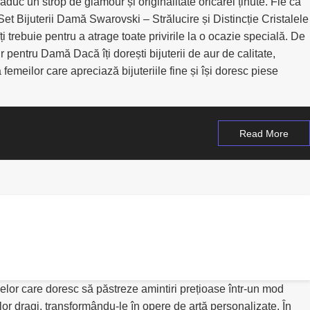
duc un strop de glamour și originalitate oricărei ținute. Fie că
. Set Bijuterii Damă Swarovski – Strălucire și Distincție Cristalele
 trebuie pentru a atrage toate privirile la o ocazie specială. De
r pentru Damă Dacă îți dorești bijuterii de aur de calitate,
femeilor care apreciază bijuteriile fine și își doresc piese
Read More
elor care doresc să păstreze amintiri prețioase într-un mod
elor dragi, transformându-le în opere de artă personalizate. În