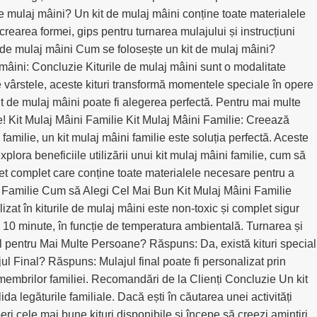
t de mulaj mâini? Un kit de mulaj mâini conține toate materialele
crearea formei, gips pentru turnarea mulajului și instrucțiuni
kit de mulaj mâini Cum se folosește un kit de mulaj mâini?
aj mâini: Concluzie Kiturile de mulaj mâini sunt o modalitate
ate vârstele, aceste kituri transformă momentele speciale în opere
kit de mulaj mâini poate fi alegerea perfectă. Pentru mai multe
se! Kit Mulaj Mâini Familie Kit Mulaj Mâini Familie: Creează
familie, un kit mulaj mâini familie este soluția perfectă. Aceste
xplora beneficiile utilizării unui kit mulaj mâini familie, cum să
 set complet care conține toate materialele necesare pentru a
âini Familie Cum să Alegi Cel Mai Bun Kit Mulaj Mâini Familie
zat în kiturile de mulaj mâini este non-toxic și complet sigur
 10 minute, în funcție de temperatura ambientală. Turnarea și
ul pentru Mai Multe Persoane? Răspuns: Da, există kituri special
l Final? Răspuns: Mulajul final poate fi personalizat prin
membrilor familiei. Recomandări de la Clienți Concluzie Un kit
da legăturile familiale. Dacă ești în căutarea unei activități
ri cele mai bune kituri disponibile și începe să creezi amintiri