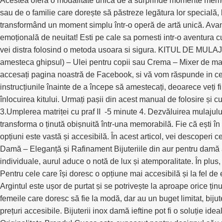
Acestea oferă o modalitate unică de a surprinde momente memora
sau de o familie care dorește să păstreze legătura lor specială, 
transformând un moment simplu într-o operă de artă unică. Avanta
emoțională de neuitat! Esti pe cale sa pornesti intr-o aventura c
vei distra folosind o metoda usoara si sigura. KITUL DE MULAJ
amesteca ghipsul) – Ulei pentru copii sau Crema – Mixer de man
accesați pagina noastră de Facebook, si vă vom răspunde in cel ma
instrucțiunile înainte de a începe să amestecați, deoarece veți fi
înlocuirea kitului. Urmați pașii din acest manual de folosire și 
3.Umplerea matriței cu praf II -5 minute 4. Dezvăluirea mulajului
transforma o ținută obișnuită într-una memorabilă. Fie că ești în
opțiuni este vastă și accesibilă. În acest articol, vei descoperi ce
Damă – Eleganță și Rafinament Bijuteriile din aur pentru damă au
individuale, aurul aduce o notă de lux și atemporalitate. În plus,
Pentru cele care își doresc o opțiune mai accesibilă și la fel de e
Argintul este ușor de purtat și se potrivește la aproape orice ținu
femeile care doresc să fie la modă, dar au un buget limitat, bijut
prețuri accesibile. Bijuterii inox damă ieftine pot fi o soluție 